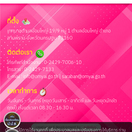
ที่ตั้ง
เทศบาลตำบลอ้อมใหญ่ 19/9 หมู่ 1 ตำบลอ้อมใหญ่ อำเภอ
สามพราน จังหวัดนครปฐม 73160
ติดต่อเรา
โทรศัพท์สำนักงาน : 0-2429-7006-10
โทรสาร : 0-2429-7133
E-mail :
info@omyai.go.th
|
saraban@omyai.go.th
เวลาทำการ
วันจันทร์ - วันศุกร์ (หยุดวันเสาร์ - อาทิตย์ และวันหยุดนักขัต
ฤกษ์) ตั้งแต่เวลา 08.30 - 16.30 น.
creative and development by :
sukplus
เว็บไซต์นี้มีการใช้งานคุกกี้ เพื่อประมวลผลและปรับปรุงการให้บริการ ท่าน