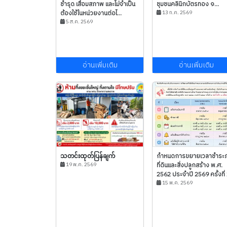
ชำรุด เสื่อมสภาพ และไม่จำเป็น
ชุมชนคลินิกบัตรทอง ๑...
ต้องใช้ในหน่วยงานต่อไ...
13 ก.ค. 2569
5 ส.ค. 2569
อ่านเพิ่มเติม
อ่านเพิ่มเติม
သတင်းထုတ်ပြန်ချက်
กำหนดการขยายเวลาชำระภ
19 พ.ค. 2569
ที่ดินและสิ่งปลูกสร้าง พ.ศ.
2562 ประจำปี 2569 ครั้งที่ 
15 พ.ค. 2569