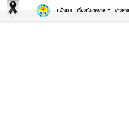
หน้าแรก
เกี่ยวกับเทศบาล
ข่าวสา