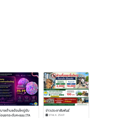
ศบาลตำบลอ้อมใหญ่ขับ
ข่าวประชาสัมพันธ์
ลื่อนยกระดับคะแนน ITA
19 พ.ค. 2569