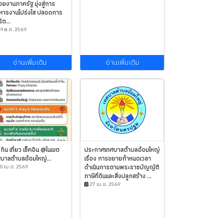
วยงานภาครัฐ มุ่งสู่การ
ิหารงานโปร่งใส ปลอดการ
ิต...
9 พ.ค. 2569
อ่านเพิ่มเติม
อ่านเพิ่มเติม
 กิน เที่ยว เช็คอิน @ในเขต
ประกาศเทศบาลตำบลอ้อมใหญ่
ศบาลตำบลอ้อมใหญ่...
เรื่อง การขยายกำหนดเวลา
0 เม.ย. 2569
ดำเนินการตามพระราชบัญญัติ
ภาษีที่ดินและสิ่งปลูกสร้าง ...
27 เม.ย. 2569