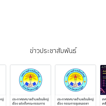
ข่าวประชาสัมพันธ์
หญ่
ประกาศเทศบาลตำบลอ้อมใหญ่
ประกาศเทศบาลตำบลอ้อมใหญ่
เท
เรื่อง แต่งตั้งคณะกรรมการ
เรื่อง กรรมการชุมชนขอลา
เค