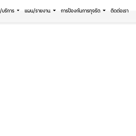
ร/บริการ
แผน/รายงาน
การป้องกันการทุจริต
ติดต่อเรา