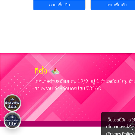
อ่านเพิ่มเติม
อ่านเพิ่มเติม
ที่ตั้ง
เทศบาลตำบลอ้อมใหญ่ 19/9 หมู่ 1 ตำบลอ้อมใหญ่ อำ
สามพราน จังหวัดนครปฐม 73160
เว็บไซต์นี้มีการ
นโย
นโยบายการใช้คุก
(Privacy Policy)