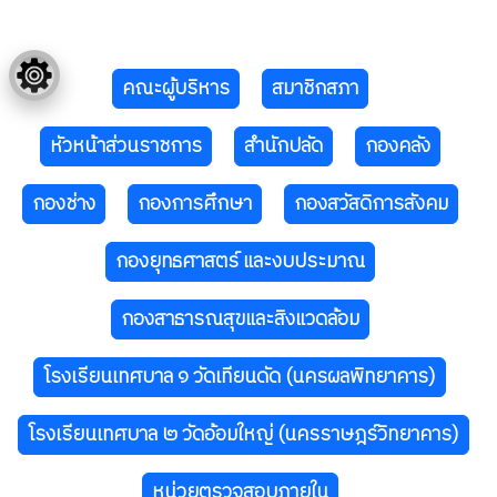
คณะผู้บริหาร
สมาชิกสภา
หัวหน้าส่วนราชการ
สำนักปลัด
กองคลัง
กองช่าง
กองการศึกษา
กองสวัสดิการสังคม
กองยุทธศาสตร์ และงบประมาณ
กองสาธารณสุขและสิงแวดล้อม
โรงเรียนเทศบาล ๑ วัดเทียนดัด (นครผลพิทยาคาร)
โรงเรียนเทศบาล ๒ วัดอ้อมใหญ่ (นครราษฎร์วิทยาคาร)
หน่วยตรวจสอบภายใน