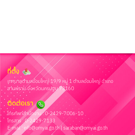
ที่ตั้ง
เทศบาลตำบลอ้อมใหญ่ 19/9 หมู่ 1 ตำบลอ้อมใหญ่ อำเภอ
สามพราน จังหวัดนครปฐม 73160
ติดต่อเรา
โทรศัพท์สำนักงาน : 0-2429-7006-10
โทรสาร : 0-2429-7133
E-mail :
info@omyai.go.th
|
saraban@omyai.go.th