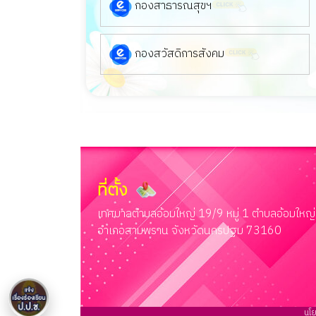
กองสาธารณสุขฯ
กองสวัสดิการสังคม
ที่ตั้ง
เทศบาลตำบลอ้อมใหญ่ 19/9 หมู่ 1 ตำบลอ้อมใหญ่
อำเภอสามพราน จังหวัดนครปฐม 73160
นโย