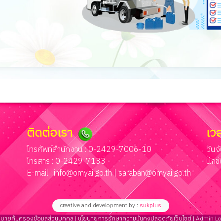
ติดต่อเรา
เว
โทรศัพท์สำนักงาน : 0-2429-7006-10
วันจ
โทรสาร : 0-2429-7133
นักข
E-mail :
info@omyai.go.th
|
saraban@omyai.go.th
creative and development by :
sukplus
บายคุ้มครองข้อมูลส่วนบุคคล |
นโยบายการรักษาความมั่นคงปลอดภัยเว็บไซต์ |
Admin Lo