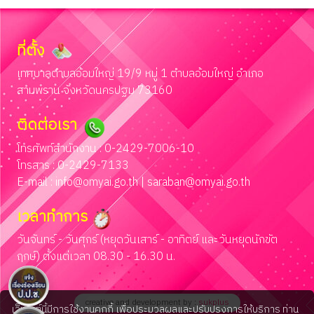
ที่ตั้ง
เทศบาลตำบลอ้อมใหญ่ 19/9 หมู่ 1 ตำบลอ้อมใหญ่ อำเภอ
สามพราน จังหวัดนครปฐม 73160
ติดต่อเรา
โทรศัพท์สำนักงาน : 0-2429-7006-10
โทรสาร : 0-2429-7133
E-mail :
info@omyai.go.th
|
saraban@omyai.go.th
เวลาทำการ
วันจันทร์ - วันศุกร์ (หยุดวันเสาร์ - อาทิตย์ และวันหยุดนักขัต
ฤกษ์) ตั้งแต่เวลา 08.30 - 16.30 น.
creative and development by :
sukplus
เว็บไซต์นี้มีการใช้งานคุกกี้ เพื่อประมวลผลและปรับปรุงการให้บริการ ท่าน