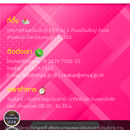
ที่ตั้ง
เทศบาลตำบลอ้อมใหญ่ 19/9 หมู่ 1 ตำบลอ้อมใหญ่ อำเภอ
สามพราน จังหวัดนครปฐม 73160
ติดต่อเรา
โทรศัพท์สำนักงาน : 0-2429-7006-10
โทรสาร : 0-2429-7133
E-mail :
info@omyai.go.th
|
saraban@omyai.go.th
เวลาทำการ
วันจันทร์ - วันศุกร์ (หยุดวันเสาร์ - อาทิตย์ และวันหยุดนักขัต
ฤกษ์) ตั้งแต่เวลา 08.30 - 16.30 น.
creative and development by :
sukplus
เว็บไซต์นี้มีการใช้งานคุกกี้ เพื่อประมวลผลและปรับปรุงการให้บริการ ท่าน